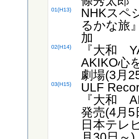
條秀太郎
NHKスペ
01(H13)
るかな旅』
加
『大和 Y
02(H14)
AKIKO
劇場(3月2
ULF Re
03(H15)
『大和 A
発売(4月5
日本テレビ
月30日～)