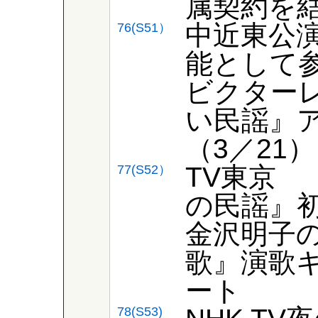
属契約を
中近東公
76(S51）
能として
ビクター
い民謡』
（3／21）
TV東京 
77(S52）
の民謡』
金沢明子
歌』演歌
ート
78(S53)