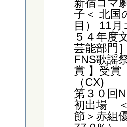
新宿コマ
子＜ 北国
目） 11
５４年度
芸能部門］
FNS歌謡
賞 】受賞
（CX)
第３０回
初出場 
節＞赤組