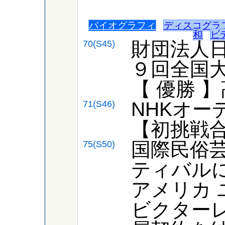
バイオグラフィ
ディスコグラ
和
ビ
財団法人
70(S45)
９回全国
【 優勝 
NHKオー
71(S46)
【初挑戦
国際民俗
75(S50)
ティバル
アメリカ 
ビクター