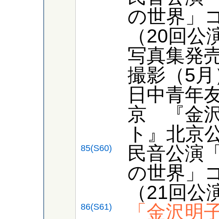
の世界」
（20回公
写真集発
撮影（5月
日中青年
京 『金
ト』北京
民音公演
85(S60)
の世界」
（21回公
「金沢明子
86(S61)