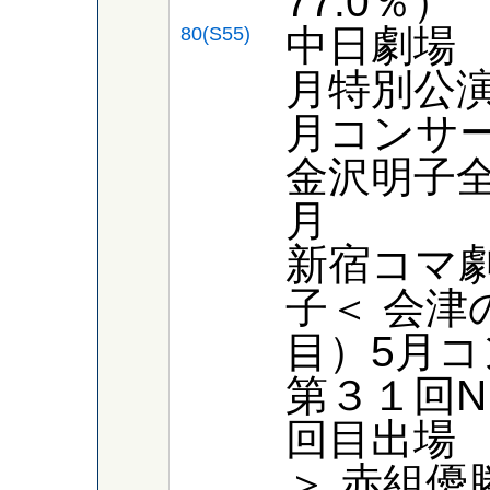
77.0％）
中日劇場
80(S55)
月特別公
月コンサ
金沢明子
月
新宿コマ
子＜ 会津
目）5月
第３１回N
回目出場
＞ 赤組優