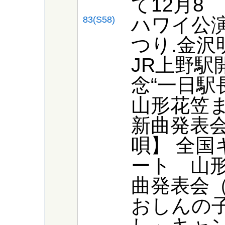
て12月8
ハワイ公演
83(S58)
つり.金沢
JR上野駅
念“一日駅
山形花笠
新曲発表
唄】 全国
ート 山形
曲発表会（
おしんの