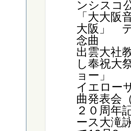
ンシスコ
「大大阪
大阪」 
念曲
出雲大社教
し奉祝大
ョー」
イエロー
曲発表会
２０周年記
ース大滝詠