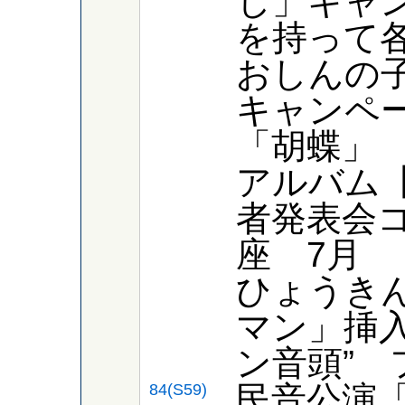
し」キャ
を持って
おしんの
キャンペー
「胡蝶」
アルバム
者発表会
座 7月
ひょうき
マン」挿
ン音頭” 
民音公演
84(S59)