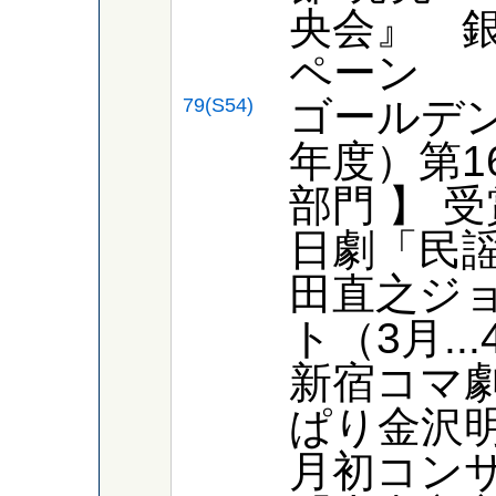
央会』 
ペーン
ゴールデン
79(S54)
年度）第1
部門 】 
日劇「民
田直之ジ
ト（3月..
新宿コマ
ぱり金沢明
月初コン