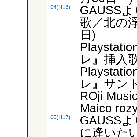
GAUSS
04(H16)
歌／北の浮
日)
Playsta
レ』挿入歌
Playsta
レ』サント
ROji Mu
Maico r
GAUSS
05(H17)
に逢いたい