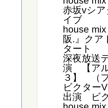
house m
赤坂vシアタ
イブ
house m
阪.』ク
タート
深夜放送
演 【ア
３】 （
ビクターV
出演 ビ
house 