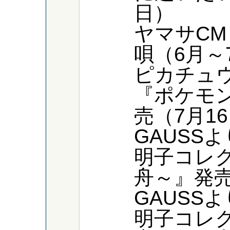
日）
ヤマサC
唄（6月～
ピカチュ
『ポケモ
売（7月1
GAUSS
明子コレ
舟～』発売
GAUSS
明子コレ