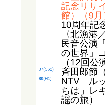
記念リサ
館）（9月
10周年記
〈北漁港
民音公演
の世界」
（12回公
斉田郎節
87(S62)
NTV「ル
89(H1)
ちは」レ
謡の旅）