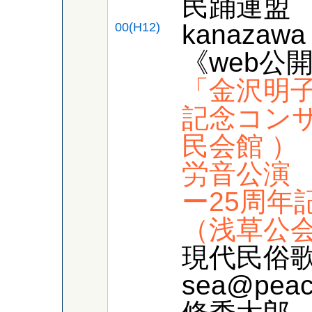
民踊連盟
kanazawa
00(H12)
《web公
「金沢明子
記念コンサ
民会館 ）
労音公演 
ー25周年
（浅草公会
現代民俗
sea@pe