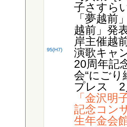
子さすらい
「夢越前
越前」発
岸主催
演歌キャ
95(H7)
20周年記
会“にごり
プレス 2
「金沢明子
記念コン
生年金会館