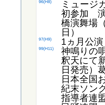
ミュージ
96(H8)
初参加 
橋演舞場（
日）
1ヵ月公
97(H9)
神鳴りの唄
99(H11)
釈天にて新
日発売）
日本全国お
紀末ソング
指導者連盟