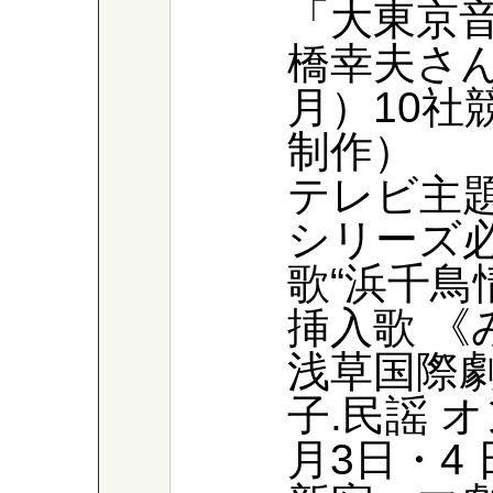
「大東京
橋幸夫さ
月）10社
制作）
テレビ主
シリーズ
歌“浜千
挿入歌 《
浅草国際
子.民謡 
月3日・4