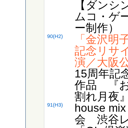
【ダンシ
ムコ・ゲ
ー制作）
「金沢明子
90(H2)
記念リサ
演／大阪公
15周年記
作品 『
割れ月夜
house m
91(H3)
会 渋谷