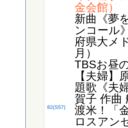
金会館）
新曲《夢
ンコール
府県大メ
月）
TBSお昼
【夫婦】原
題歌《夫婦
賀子 作曲
渡米！「
82(S57)
ロスアン