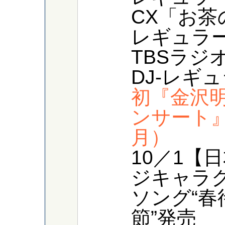
CX「お茶
レギュラ
TBSラジ
DJ-レギ
初『金沢
ンサート
月）
10／1【
ジキャラ
ソング“
節”発売 