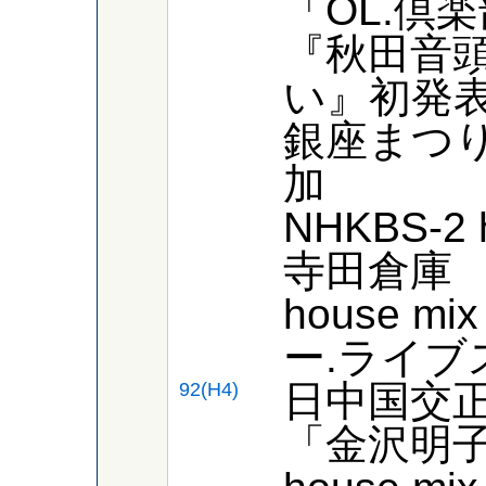
「OL.倶楽部
『秋田音
い』初発
銀座まつりh
加
NHKBS-2
寺田倉庫
house m
ー.ライブ
日中国交正
92(H4)
「金沢明